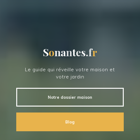
S
o
n
a
n
t
e
s
.
f
r
Le guide qui réveille votre maison et
votre jardin
Notre dossier maison
Blog