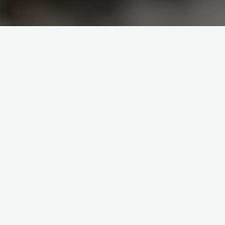
Construction d’une maison
Construire sa maison, son chez-soi, est l’une des
étapes essentielles d’une vie. C’est un
accomplissement personnel. Au lieu d’acheter une
maison existante, vous avez opté pour le choix du
neuf, construit à votre image. Néanmoins,...
"Construction
Lire la suite
d’une
maison"